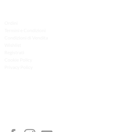
LINK UTILI
Ordini
Termini e Condizioni
Condizioni di Vendita
Wishlist
Registrati
Cookie Policy
Privacy Policy
“Obblighi informativi per le erogazioni pubbliche: gli aiuti di Stato e gli aiuti de
minimis ricevuti dalla nostra impresa sono contenuti nel Registro nazionale degli
aiuti di Stato di cui all’art. 52 della L. 234/2012”
I NOSTRI SOCIAL