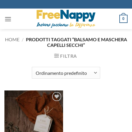
Salta
ai
contenuti
0
HOME
/
PRODOTTI TAGGATI “BALSAMO E MASCHERA
CAPELLI SECCHI”
FILTRA
Aggiungi
alla lista
dei
desideri