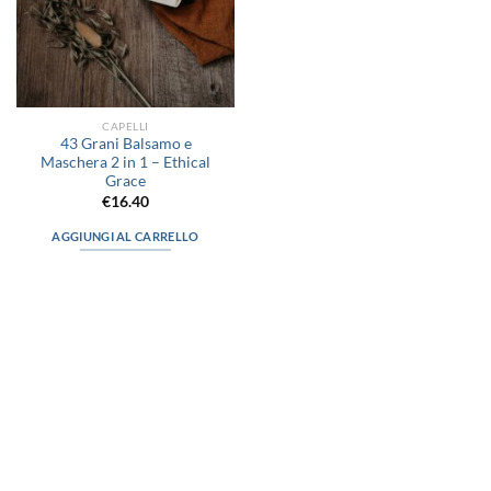
CAPELLI
43 Grani Balsamo e
Maschera 2 in 1 – Ethical
Grace
€
16.40
AGGIUNGI AL CARRELLO
via D.P.Farioli, 2
70015 Noci (Ba)
Tel. 080 4979119