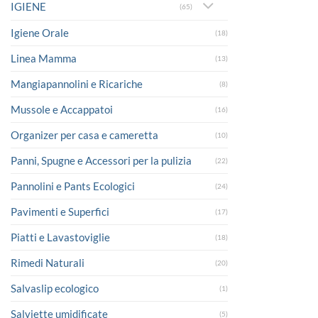
IGIENE
(65)
Igiene Orale
(18)
Linea Mamma
(13)
Mangiapannolini e Ricariche
(8)
Mussole e Accappatoi
(16)
Organizer per casa e cameretta
(10)
Panni, Spugne e Accessori per la pulizia
(22)
Pannolini e Pants Ecologici
(24)
Pavimenti e Superfici
(17)
Piatti e Lavastoviglie
(18)
Rimedi Naturali
(20)
Salvaslip ecologico
(1)
Salviette umidificate
(5)