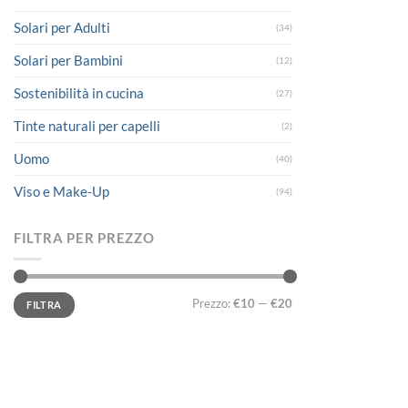
Solari per Adulti
(34)
Solari per Bambini
(12)
Sostenibilità in cucina
(27)
Tinte naturali per capelli
(2)
Uomo
(40)
Viso e Make-Up
(94)
FILTRA PER PREZZO
Prezzo
Prezzo
Prezzo:
€10
—
€20
FILTRA
Min
Max
LINK UTILI