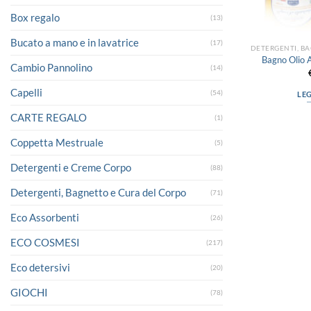
Box regalo
(13)
Bucato a mano e in lavatrice
(17)
Bagno Olio 
Cambio Pannolino
(14)
Capelli
(54)
LE
CARTE REGALO
(1)
Coppetta Mestruale
(5)
Detergenti e Creme Corpo
(88)
Detergenti, Bagnetto e Cura del Corpo
(71)
Eco Assorbenti
(26)
ECO COSMESI
(217)
Eco detersivi
(20)
GIOCHI
(78)