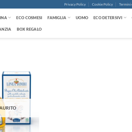
Privacy Policy
Cookie Policy
Termini 
NNA
ECO COSMESI
FAMIGLIA
UOMO
ECO DETERSIVI
ANZIA
BOX REGALO
Aggiungi
alla lista
dei
desideri
AURITO