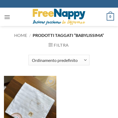
Salta
ai
contenuti
0
HOME
/
PRODOTTI TAGGATI “BABYLISSIMA”
FILTRA
Aggiungi
alla lista
dei
desideri