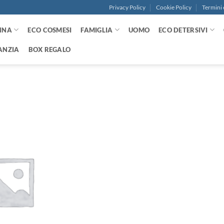
Privacy Policy
Cookie Policy
Termini 
NNA
ECO COSMESI
FAMIGLIA
UOMO
ECO DETERSIVI
ANZIA
BOX REGALO
Aggiungi
alla lista
dei
desideri