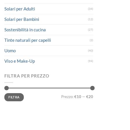
Solari per Adulti
(34)
Solari per Bambini
(12)
Sostenibilità in cucina
(27)
Tinte naturali per capelli
(2)
Uomo
(40)
Viso e Make-Up
(94)
FILTRA PER PREZZO
Prezzo
Prezzo
Prezzo:
€10
—
€20
FILTRA
Min
Max
LINK UTILI