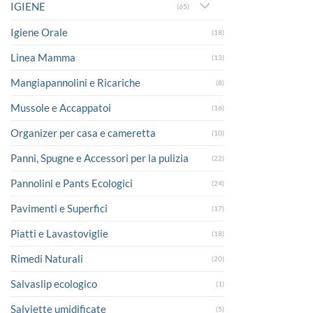
IGIENE
(65)
Igiene Orale
(18)
Linea Mamma
(13)
Mangiapannolini e Ricariche
(8)
Mussole e Accappatoi
(16)
Organizer per casa e cameretta
(10)
Panni, Spugne e Accessori per la pulizia
(22)
Pannolini e Pants Ecologici
(24)
Pavimenti e Superfici
(17)
Piatti e Lavastoviglie
(18)
Rimedi Naturali
(20)
Salvaslip ecologico
(1)
Salviette umidificate
(5)