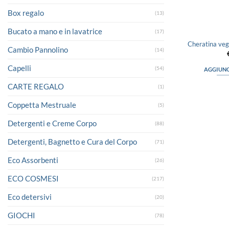
Box regalo
(13)
Bucato a mano e in lavatrice
(17)
Cheratina veg
Cambio Pannolino
(14)
Capelli
(54)
AGGIUNG
CARTE REGALO
(1)
Coppetta Mestruale
(5)
Detergenti e Creme Corpo
(88)
Detergenti, Bagnetto e Cura del Corpo
(71)
Eco Assorbenti
(26)
ECO COSMESI
(217)
Eco detersivi
(20)
GIOCHI
(78)