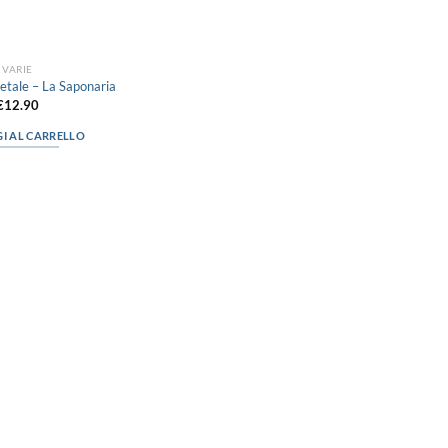
VARIE
etale – La Saponaria
€
12.90
I AL CARRELLO