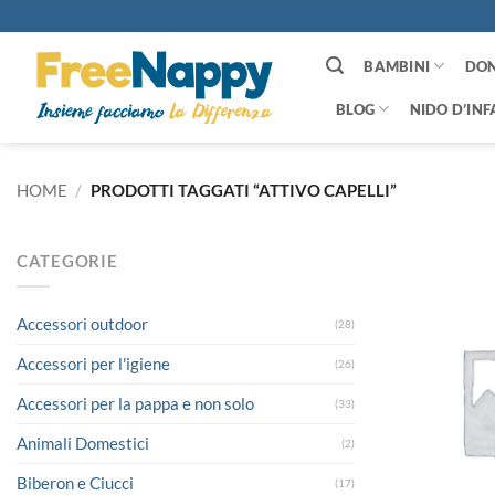
Salta
ai
contenuti
BAMBINI
DO
BLOG
NIDO D’INF
HOME
/
PRODOTTI TAGGATI “ATTIVO CAPELLI”
CATEGORIE
Accessori outdoor
(28)
Accessori per l'igiene
(26)
Accessori per la pappa e non solo
(33)
Animali Domestici
(2)
Biberon e Ciucci
(17)