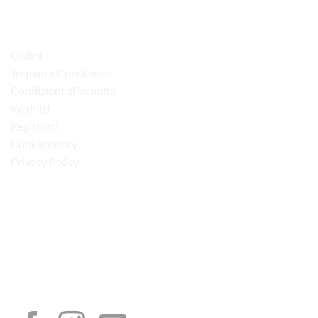
LINK UTILI
Ordini
Termini e Condizioni
Condizioni di Vendita
Wishlist
Registrati
Cookie Policy
Privacy Policy
“Obblighi informativi per le erogazioni pubbliche: gli aiuti di Stato e gli aiuti de
minimis ricevuti dalla nostra impresa sono contenuti nel Registro nazionale degli
aiuti di Stato di cui all’art. 52 della L. 234/2012”
I NOSTRI SOCIAL