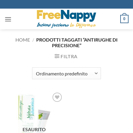
Salta
ai
contenuti
0
HOME
/
PRODOTTI TAGGATI “ANTIRUGHE DI
PRECISIONE”
FILTRA
Aggiungi
alla lista
dei
desideri
ESAURITO