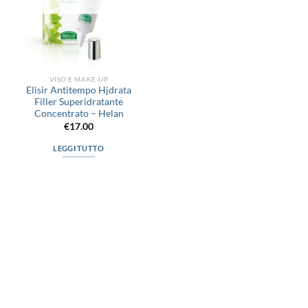
VISO E MAKE-UP
Elisir Antitempo Hjdrata
Filler Superidratante
Concentrato – Helan
€
17.00
LEGGI TUTTO
via D.P.Farioli, 2
70015 Noci (Ba)
Tel. 080 4979119