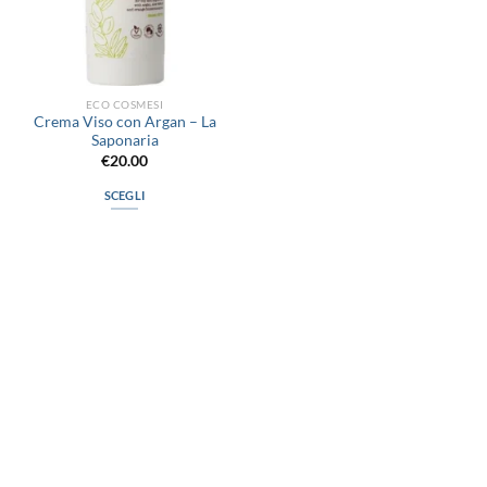
ECO COSMESI
Crema Viso con Argan – La
Saponaria
€
20.00
SCEGLI
Questo
prodotto
ha
più
varianti.
Le
opzioni
possono
via D.P.Farioli, 2
essere
70015 Noci (Ba)
scelte
Tel. 080 4979119
nella
pagina