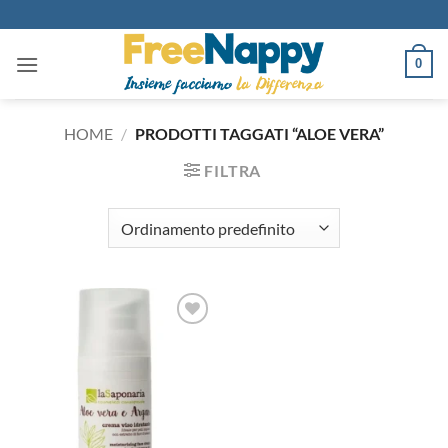
Salta
ai
contenuti
0
HOME
/
PRODOTTI TAGGATI “ALOE VERA”
FILTRA
Aggiungi
alla lista
dei
desideri