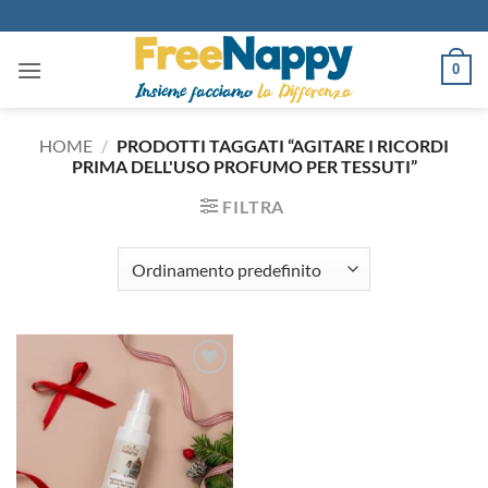
Salta
ai
contenuti
0
HOME
/
PRODOTTI TAGGATI “AGITARE I RICORDI
PRIMA DELL'USO PROFUMO PER TESSUTI”
FILTRA
Aggiungi
alla lista
dei
desideri