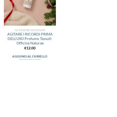
ACCESSORI OUTDOOR
AGITARE I RICORDI PRIMA
DELL’USO Profumo Tessuti-
Officina Naturae
€
12.00
AGGIUNGI AL CARRELLO
via D.P.Farioli, 2
70015 Noci (Ba)
Tel. 080 4979119