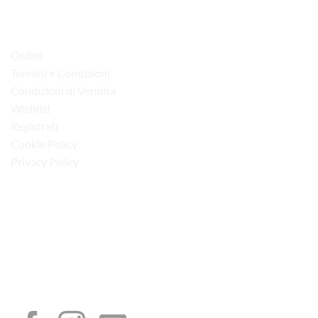
LINK UTILI
Ordini
Termini e Condizioni
Condizioni di Vendita
Wishlist
Registrati
Cookie Policy
Privacy Policy
“Obblighi informativi per le erogazioni pubbliche: gli aiuti di Stato e gli aiuti de
minimis ricevuti dalla nostra impresa sono contenuti nel Registro nazionale degli
aiuti di Stato di cui all’art. 52 della L. 234/2012”
I NOSTRI SOCIAL