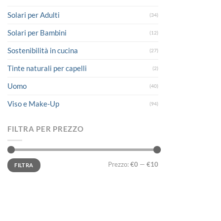
Solari per Adulti
(34)
Solari per Bambini
(12)
Sostenibilità in cucina
(27)
Tinte naturali per capelli
(2)
Uomo
(40)
Viso e Make-Up
(94)
FILTRA PER PREZZO
Prezzo
Prezzo
Prezzo:
€0
—
€10
FILTRA
Min
Max
LINK UTILI