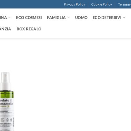
Privacy Policy
Cookie Policy
Termini 
NNA
ECO COSMESI
FAMIGLIA
UOMO
ECO DETERSIVI
ANZIA
BOX REGALO
Aggiungi
alla lista
dei
desideri