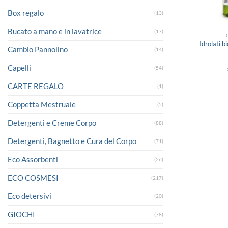
Box regalo
(13)
Bucato a mano e in lavatrice
(17)
Idrolati b
Cambio Pannolino
(14)
Capelli
(54)
CARTE REGALO
(1)
Coppetta Mestruale
(5)
Detergenti e Creme Corpo
(88)
Detergenti, Bagnetto e Cura del Corpo
(71)
Eco Assorbenti
(26)
ECO COSMESI
(217)
Eco detersivi
(20)
GIOCHI
(78)