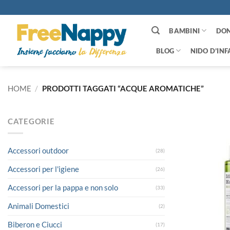
Salta
ai
contenuti
BAMBINI
DO
BLOG
NIDO D’INF
HOME
/
PRODOTTI TAGGATI “ACQUE AROMATICHE”
CATEGORIE
Accessori outdoor
(28)
Accessori per l'igiene
(26)
Accessori per la pappa e non solo
(33)
Animali Domestici
(2)
Biberon e Ciucci
(17)