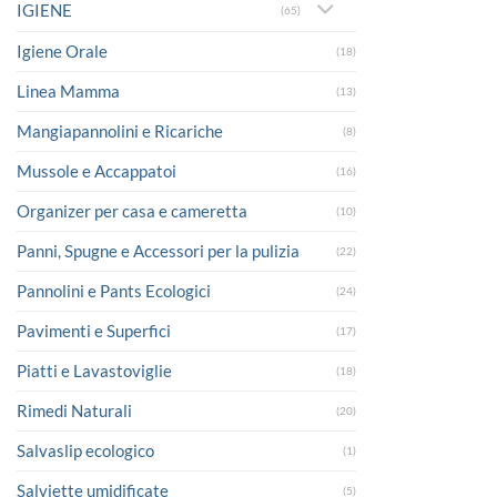
IGIENE
(65)
Igiene Orale
(18)
Linea Mamma
(13)
Mangiapannolini e Ricariche
(8)
Mussole e Accappatoi
(16)
Organizer per casa e cameretta
(10)
Panni, Spugne e Accessori per la pulizia
(22)
Pannolini e Pants Ecologici
(24)
Pavimenti e Superfici
(17)
Piatti e Lavastoviglie
(18)
Rimedi Naturali
(20)
Salvaslip ecologico
(1)
Salviette umidificate
(5)