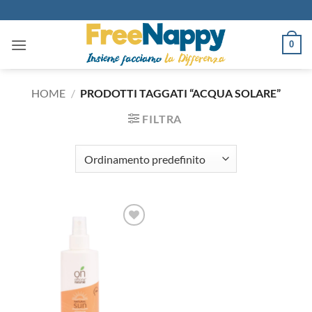
Salta
ai
contenuti
0
HOME
/
PRODOTTI TAGGATI “ACQUA SOLARE”
FILTRA
Aggiungi
alla lista
dei
desideri