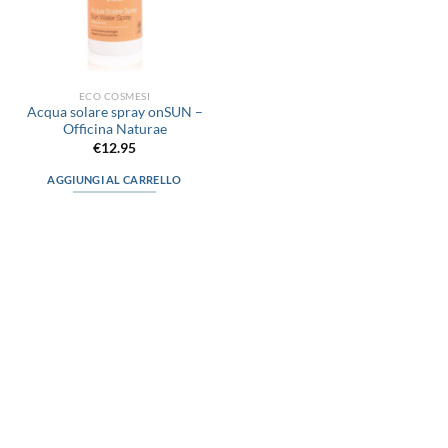
ECO COSMESI
Acqua solare spray onSUN –
Officina Naturae
€
12.95
AGGIUNGI AL CARRELLO
via D.P.Farioli, 2
70015 Noci (Ba)
Tel. 080 4979119