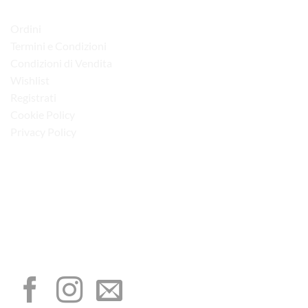
LINK UTILI
Ordini
Termini e Condizioni
Condizioni di Vendita
Wishlist
Registrati
Cookie Policy
Privacy Policy
“Obblighi informativi per le erogazioni pubbliche: gli aiuti di Stato e gli aiuti de
minimis ricevuti dalla nostra impresa sono contenuti nel Registro nazionale degli
aiuti di Stato di cui all’art. 52 della L. 234/2012”
I NOSTRI SOCIAL