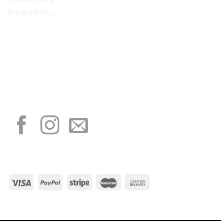
Privacy Policy
“Obblighi informativi per le erogazioni pubbliche: gli aiuti di Stato e gli aiuti de
minimis ricevuti dalla nostra impresa sono contenuti nel Registro nazionale degli
aiuti di Stato di cui all’art. 52 della L. 234/2012”
I NOSTRI SOCIAL
METODI DI PAGAMENTO