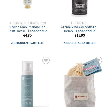
DETERGENTI E CREME CORPO
ECO COSMESI
Crema Mani Mandorle e
Crema Viso Gel Antiage –
Frutti Rossi – La Saponaria
uomo – La Saponaria
€
4.90
€
15.90
AGGIUNGI AL CARRELLO
AGGIUNGI AL CARRELLO
Aggiungi
Aggiungi
alla lista
alla lista
dei
dei
desideri
desideri