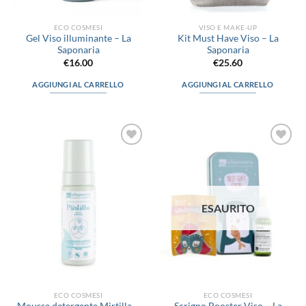
ECO COSMESI
VISO E MAKE-UP
Gel Viso illuminante – La
Kit Must Have Viso – La
Saponaria
Saponaria
€
16.00
€
25.60
AGGIUNGI AL CARRELLO
AGGIUNGI AL CARRELLO
Aggiungi
Aggiungi
alla lista
alla lista
dei
dei
desideri
desideri
ESAURITO
ECO COSMESI
ECO COSMESI