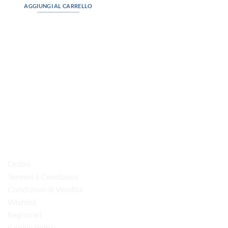
AGGIUNGI AL CARRELLO
via D.P.Farioli, 2
70015 Noci (Ba)
Tel. 080 4979119
LINK UTILI
Ordini
Termini e Condizioni
Condizioni di Vendita
Wishlist
Registrati
Cookie Policy