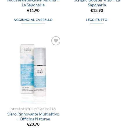
Mousse detergente Mirtilla –
Scrigno Booster Viso – La
La Saponaria
Saponaria
€
11.90
€
13.90
AGGIUNGI AL CARRELLO
LEGGI TUTTO
Aggiungi
alla lista
dei
desideri
DETERGENTI E CREME CORPO
Siero Rinnovante Multiattivo
– Officina Naturae
€
23.70