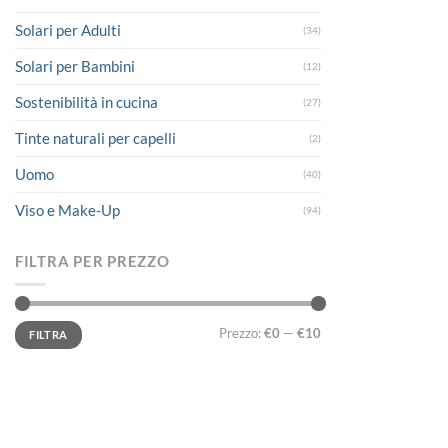
Solari per Adulti
(34)
Solari per Bambini
(12)
Sostenibilità in cucina
(27)
Tinte naturali per capelli
(2)
Uomo
(40)
Viso e Make-Up
(94)
FILTRA PER PREZZO
Prezzo
Prezzo
Prezzo:
€0
—
€10
FILTRA
Min
Max
LINK UTILI