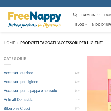
Salta
ai
contenuti
BAMBINI
DO
BLOG
NIDO D’INF
HOME
/
PRODOTTI TAGGATI “ACCESSORI PER L'IGIENE”
CATEGORIE
Accessori outdoor
(28)
Accessori per l'igiene
(26)
Accessori per la pappa e non solo
(33)
Animali Domestici
(2)
Biberon e Ciucci
(17)