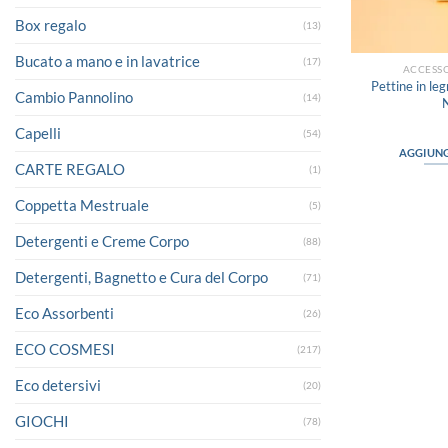
Box regalo
(13)
Bucato a mano e in lavatrice
(17)
ACCESSO
Pettine in le
Cambio Pannolino
(14)
Capelli
(54)
AGGIUNG
CARTE REGALO
(1)
Coppetta Mestruale
(5)
Detergenti e Creme Corpo
(88)
Detergenti, Bagnetto e Cura del Corpo
(71)
Eco Assorbenti
(26)
ECO COSMESI
(217)
Eco detersivi
(20)
GIOCHI
(78)