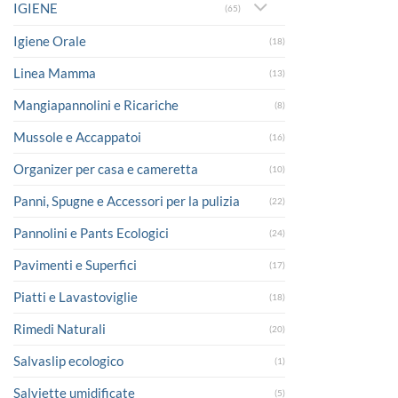
IGIENE
(65)
Igiene Orale
(18)
Linea Mamma
(13)
Mangiapannolini e Ricariche
(8)
Mussole e Accappatoi
(16)
Organizer per casa e cameretta
(10)
Panni, Spugne e Accessori per la pulizia
(22)
Pannolini e Pants Ecologici
(24)
Pavimenti e Superfici
(17)
Piatti e Lavastoviglie
(18)
Rimedi Naturali
(20)
Salvaslip ecologico
(1)
Salviette umidificate
(5)