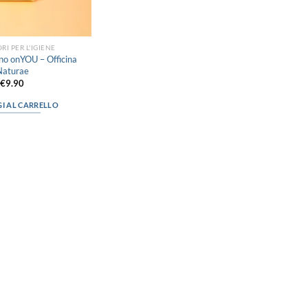
RI PER L'IGIENE
gno onYOU – Officina
Naturae
€
9.90
I AL CARRELLO