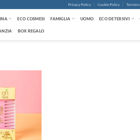
Privacy Policy
Cookie Policy
Termini 
NNA
ECO COSMESI
FAMIGLIA
UOMO
ECO DETERSIVI
ANZIA
BOX REGALO
Aggiungi
alla lista
dei
desideri