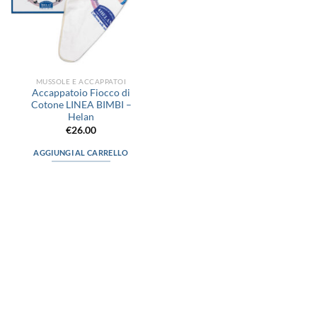
MUSSOLE E ACCAPPATOI
Accappatoio Fiocco di
Cotone LINEA BIMBI –
Helan
€
26.00
AGGIUNGI AL CARRELLO
via D.P.Farioli, 2
70015 Noci (Ba)
Tel. 080 4979119