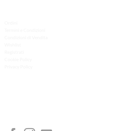
LINK UTILI
Ordini
Termini e Condizioni
Condizioni di Vendita
Wishlist
Registrati
Cookie Policy
Privacy Policy
“Obblighi informativi per le erogazioni pubbliche: gli aiuti di Stato e gli aiuti de
minimis ricevuti dalla nostra impresa sono contenuti nel Registro nazionale degli
aiuti di Stato di cui all’art. 52 della L. 234/2012”
I NOSTRI SOCIAL