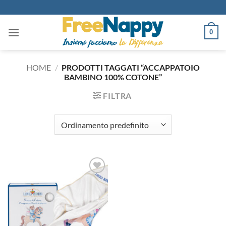
Salta
ai
contenuti
0
HOME
/
PRODOTTI TAGGATI “ACCAPPATOIO
BAMBINO 100% COTONE”
FILTRA
Aggiungi
alla lista
dei
desideri