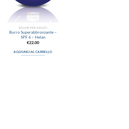
SOLARI PER ADULTI
Burro Superabbronzante –
SPF 6 – Helan
€
22.00
AGGIUNGI AL CARRELLO
via D.P.Farioli, 2
70015 Noci (Ba)
Tel. 080 4979119