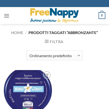
Salta
ai
contenuti
0
HOME
/
PRODOTTI TAGGATI “ABBRONZANTE”
FILTRA
Aggiungi
alla lista
dei
desideri