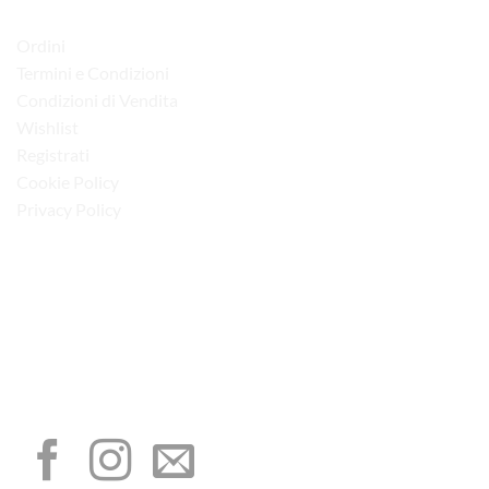
LINK UTILI
Ordini
Termini e Condizioni
Condizioni di Vendita
Wishlist
Registrati
Cookie Policy
Privacy Policy
“Obblighi informativi per le erogazioni pubbliche: gli aiuti di Stato e gli aiuti de
minimis ricevuti dalla nostra impresa sono contenuti nel Registro nazionale degli
aiuti di Stato di cui all’art. 52 della L. 234/2012”
I NOSTRI SOCIAL