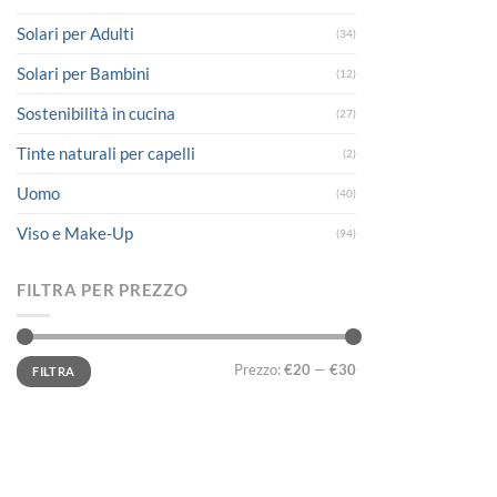
Solari per Adulti
(34)
Solari per Bambini
(12)
Sostenibilità in cucina
(27)
Tinte naturali per capelli
(2)
Uomo
(40)
Viso e Make-Up
(94)
FILTRA PER PREZZO
Prezzo
Prezzo
Prezzo:
€20
—
€30
FILTRA
Min
Max
LINK UTILI