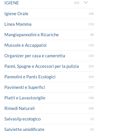
IGIENE
(65)
Igiene Orale
(18)
Linea Mamma
(13)
Mangiapannolini e Ricariche
(8)
Mussole e Accappatoi
(16)
Organizer per casa e cameretta
(10)
Panni, Spugne e Accessori per la pulizia
(22)
Pannolini e Pants Ecologici
(24)
Pavimenti e Superfici
(17)
Piatti e Lavastoviglie
(18)
Rimedi Naturali
(20)
Salvaslip ecologico
(1)
Salviette umidificate
(5)