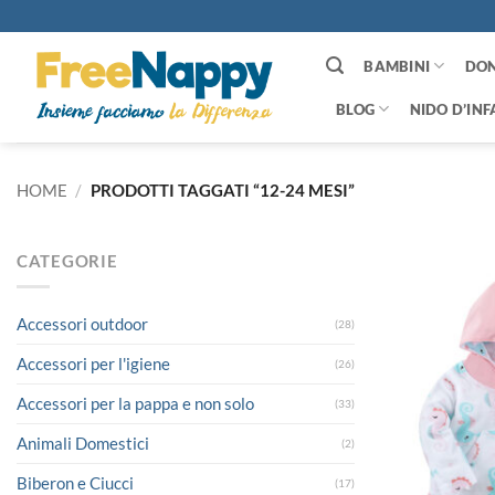
Salta
ai
contenuti
BAMBINI
DO
BLOG
NIDO D’INF
HOME
/
PRODOTTI TAGGATI “12-24 MESI”
CATEGORIE
Accessori outdoor
(28)
Accessori per l'igiene
(26)
Accessori per la pappa e non solo
(33)
Animali Domestici
(2)
Biberon e Ciucci
(17)