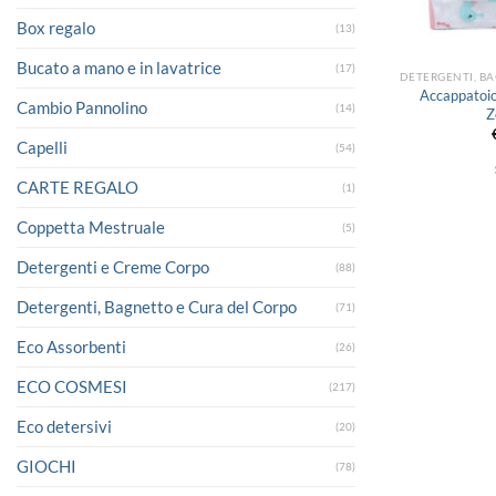
Box regalo
(13)
Bucato a mano e in lavatrice
(17)
Accappatoio
Cambio Pannolino
(14)
Z
Capelli
(54)
CARTE REGALO
(1)
Coppetta Mestruale
(5)
Detergenti e Creme Corpo
(88)
Detergenti, Bagnetto e Cura del Corpo
(71)
Eco Assorbenti
(26)
ECO COSMESI
(217)
Eco detersivi
(20)
GIOCHI
(78)