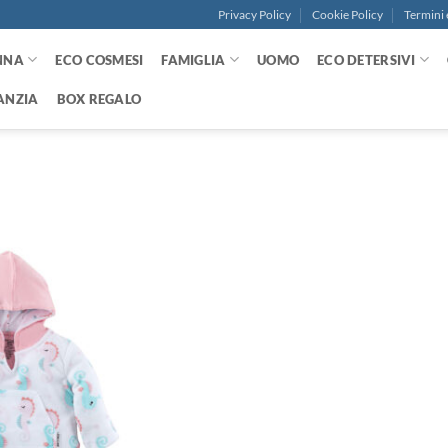
Privacy Policy
Cookie Policy
Termini 
NNA
ECO COSMESI
FAMIGLIA
UOMO
ECO DETERSIVI
ANZIA
BOX REGALO
Aggiungi
alla lista
dei
desideri