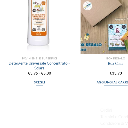
PAVIMENTI E SUPERFICI
BOX REGALO
Detergente Universale Concentrato –
Box Casa
Solara
Fascia
€
3.95
-
€
5.30
€
33.90
di
prezzo:
SCEGLI
AGGIUNGI AL CARR
da
€3.95
Questo
a
prodotto
€5.30
LINK UTILI
ha
più
Ordini
varianti.
Termini e Cond
Le
Condizioni di 
via D.P.Farioli, 2
opzioni