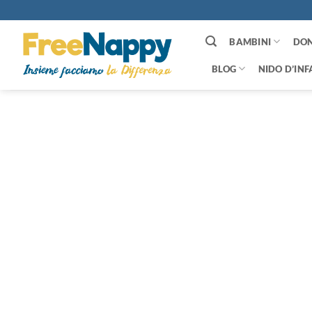
Salta
ai
contenuti
BAMBINI
DO
BLOG
NIDO D’INF