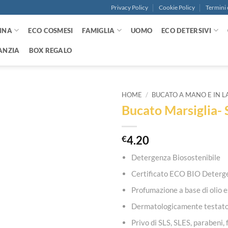
Privacy Policy
Cookie Policy
Termini 
NNA
ECO COSMESI
FAMIGLIA
UOMO
ECO DETERSIVI
ANZIA
BOX REGALO
HOME
/
BUCATO A MANO E IN L
Bucato Marsiglia- 
Aggiungi
alla lista
dei
€
4.20
desideri
Detergenza Biosostenibile
Certificato ECO BIO Deter
Profumazione a base di olio e
Dermatologicamente testato 
Privo di SLS, SLES, parabeni, 