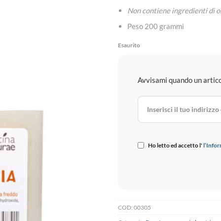
Non contiene ingredienti di o
Peso 200 grammi
Esaurito
Avvisami quando un articol
Ho letto ed accetto l'
l’Infor
COD:
00305