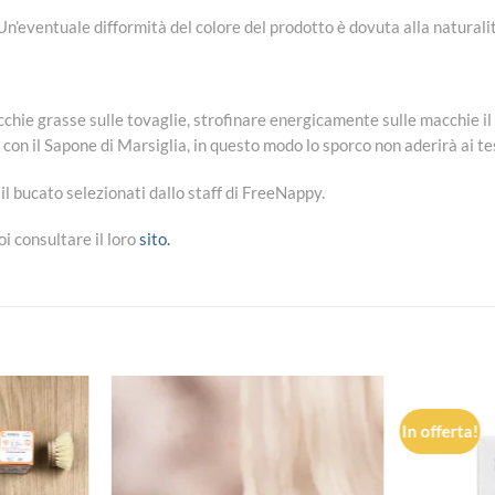
n’eventuale difformità del colore del prodotto è dovuta alla naturalit
cchie grasse sulle tovaglie, strofinare energicamente sulle macchie il
a con il Sapone di Marsiglia, in questo modo lo sporco non aderirà ai te
 il bucato selezionati dallo staff di FreeNappy.
i consultare il loro
sito.
In offerta!
Aggiungi
Aggiungi
alla lista
alla lista
dei
dei
desideri
desideri