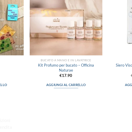
BUCATO A MANO E IN LAVATRICE
Kit Profumo per bucato – Officina
Siero Viso
Naturae
€
17.90
ELLO
AGGIUNGI AL CARRELLO
AGG
“Obblighi informativi per le erogazioni
pubbliche: gli aiuti di Stato e gli aiuti de
minimis ricevuti dalla nostra impresa
izioni
sono contenuti nel Registro nazionale
Vendita
degli aiuti di Stato di cui all’art. 52 della