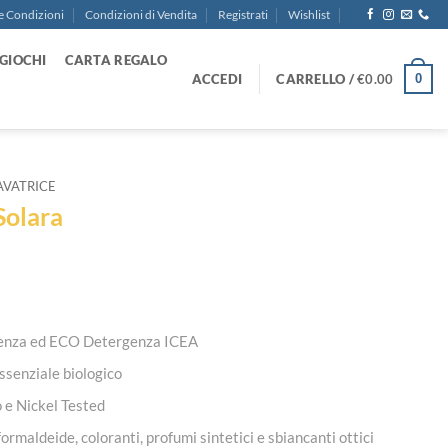
e Condizioni
Condizioni di Vendita
Registrati
Wishlist
GIOCHI
CARTA REGALO
ACCEDI
CARRELLO /
€
0.00
0
AVATRICE
Solara
genza ed ECO Detergenza ICEA
ssenziale biologico
e Nickel Tested
formaldeide, coloranti, profumi sintetici e sbiancanti ottici