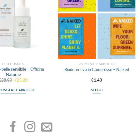
ECO COSMESI
PAVIMENTI E SUPERFICI
 pelle sensibile – Officina
Biodetersivo in Compresse – Naiked
Naturae
Il
Il
€
28.00
€
25.20
€
1.40
prezzo
prezzo
originale
attuale
IUNGI AL CARRELLO
SCEGLI
era:
è:
€28.00.
€25.20.
Questo
prodotto
I NOSTRI SOCIAL
ha
più
varianti.
Le
opzioni