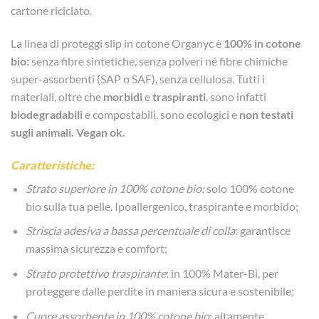
cartone riciclato.
La linea di proteggi slip in cotone Organyc è
100% in cotone
bio:
senza fibre sintetiche, senza polveri né fibre chimiche
super-assorbenti (SAP o SAF), senza cellulosa. Tutti i
materiali, oltre che
morbidi
e
traspiranti
, sono infatti
biodegradabili
e compostabili, sono ecologici e
non testati
sugli animali. Vegan ok.
Caratteristiche:
Strato superiore in 100% cotone bio:
solo 100% cotone
bio sulla tua pelle. Ipoallergenico, traspirante e morbido;
Striscia adesiva a bassa percentuale di colla
: garantisce
massima sicurezza e comfort;
Strato protettivo traspirante
: in 100% Mater-Bi, per
proteggere dalle perdite in maniera sicura e sostenibile;
Cuore assorbente in 100% cotone bio
: altamente