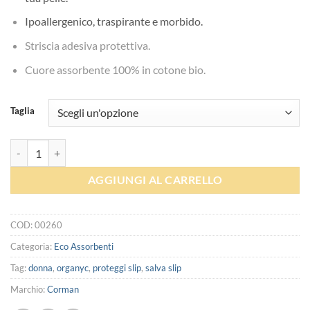
Ipoallergenico, traspirante e morbido.
Striscia adesiva protettiva.
Cuore assorbente 100% in cotone bio.
Taglia
Proteggi Slip in cotone - Organ(y)c quantità
AGGIUNGI AL CARRELLO
COD:
00260
Categoria:
Eco Assorbenti
Tag:
donna
,
organyc
,
proteggi slip
,
salva slip
Marchio:
Corman