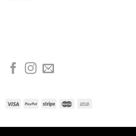
“Obblighi informativi per le erogazioni pubbliche: gli aiuti di Stato e gli aiuti de
minimis ricevuti dalla nostra impresa sono contenuti nel Registro nazionale degli
aiuti di Stato di cui all’art. 52 della L. 234/2012”
I NOSTRI SOCIAL
METODI DI PAGAMENTO