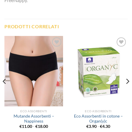
FreeNappy.
PRODOTTI CORRELATI
Aggiungi
Aggiungi
alla lista
alla lista
dei
dei
desideri
desideri
ECO ASSORBENTI
ECO ASSORBENTI
Mutande Assorbenti –
Eco Assorbenti in cotone –
Nappiness
Organ(y)c
Fascia
Fascia
€
11.00
-
€
18.00
€
3.90
-
€
4.30
di
di