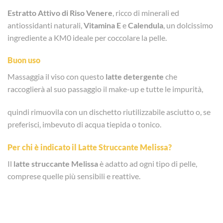
Estratto Attivo di Riso Venere
, ricco di minerali ed
antiossidanti naturali,
Vitamina E
e
Calendula
, un dolcissimo
ingrediente a KM0 ideale per coccolare la pelle.
Buon uso
Massaggia il viso con questo
latte
detergente
che
raccoglierà al suo passaggio il make-up e tutte le impurità,
quindi rimuovila con un dischetto riutilizzabile asciutto o, se
preferisci, imbevuto di acqua tiepida o tonico.
Per chi è indicato il
Latte Struccante Melissa
?
Il
latte
struccante
Melissa
è adatto ad ogni tipo di pelle,
comprese quelle più sensibili e reattive.