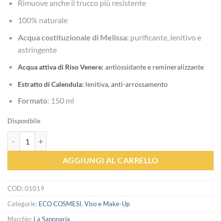
Rimuove anche il trucco più resistente
100% naturale
Acqua costituzionale di Melissa:
purificante, lenitivo e
astringente
Acqua attiva di Riso Venere:
antiossidante e remineralizzante
Estratto di Calendula:
lenitiva, anti-arrossamento
Formato
: 150 ml
Disponibile
Latte Struccante Melissa - La Saponaria quantità
AGGIUNGI AL CARRELLO
COD:
01019
Categorie:
ECO COSMESI
,
Viso e Make-Up
Marchio:
La Saponaria