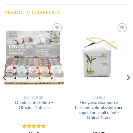
PRODOTTI CORRELATI
Aggiungi
Aggiungi
alla lista
alla lista
dei
dei
desideri
desideri
ECO COSMESI
CAPELLI
Deodorante Solido –
Gengevo, shampoo e
Officina Naturae
balsamo volumizzante per
capelli normali o fini –
Ethical Grace