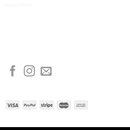
Privacy Policy
“Obblighi informativi per le erogazioni pubbliche: gli aiuti di Stato e gli aiuti de
minimis ricevuti dalla nostra impresa sono contenuti nel Registro nazionale degli
aiuti di Stato di cui all’art. 52 della L. 234/2012”
I NOSTRI SOCIAL
METODI DI PAGAMENTO