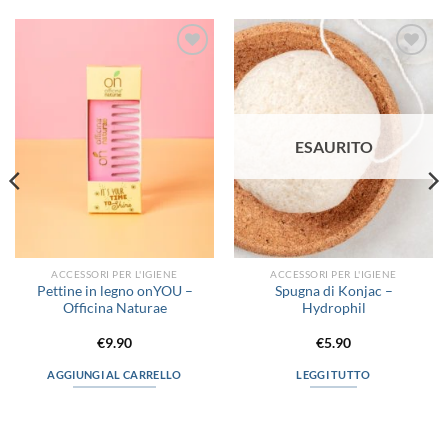
Aggiungi
Aggiungi
alla lista
alla lista
dei
dei
desideri
desideri
ESAURITO
ACCESSORI PER L'IGIENE
ACCESSORI PER L'IGIENE
Pettine in legno onYOU –
Spugna di Konjac –
Officina Naturae
Hydrophil
€
9.90
€
5.90
AGGIUNGI AL CARRELLO
LEGGI TUTTO