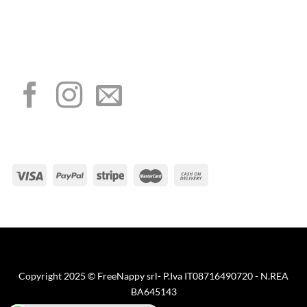
aiuti di Stato di cui all’art. 52 della L. 234/2012”
I NOSTRI SOCIAL
METODI DI PAGAMENTO
Visa
PayPal
Stripe
MasterCard
Cash
On
Copyright 2025 © FreeNappy srl- P.Iva IT08716490720 - N.REA
Delivery
BA645143