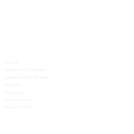
via D.P.Farioli, 2
70015 Noci (Ba)
Tel. 080 4979119
LINK UTILI
Ordini
Termini e Condizioni
Condizioni di Vendita
Wishlist
Registrati
Cookie Policy
Privacy Policy
“Obblighi informativi per le erogazioni pubbliche: gli aiuti di Stato e gli aiuti de
minimis ricevuti dalla nostra impresa sono contenuti nel Registro nazionale degli