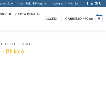
e Condizioni
Condizioni di Vendita
Registrati
Wishlist
GIOCHI
CARTA REGALO
ACCEDI
CARRELLO /
€
0.00
0
O E CURA DEL CORPO
– Biriccò