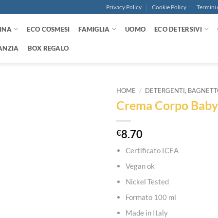
Privacy Policy
Cookie Policy
Termini 
NNA
ECO COSMESI
FAMIGLIA
UOMO
ECO DETERSIVI
ANZIA
BOX REGALO
HOME
/
DETERGENTI, BAGNETT
Crema Corpo Baby 
Aggiungi
alla lista
dei
€
8.70
desideri
Certificato ICEA
Vegan ok
Nickel Tested
Formato 100 ml
Made in Italy