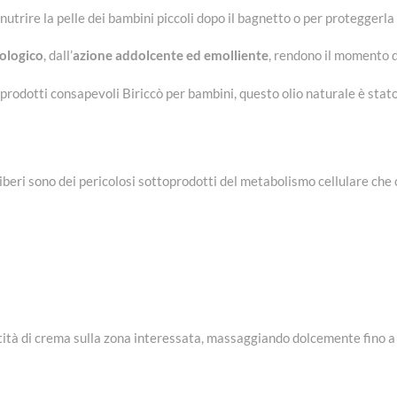
trire la pelle dei bambini piccoli dopo il bagnetto o per proteggerla 
iologico
, dall’
azione addolcente ed emolliente
, rendono il momento 
prodotti consapevoli Biriccò per bambini, questo olio naturale è stat
ali liberi sono dei pericolosi sottoprodotti del metabolismo cellulare ch
tità di crema sulla zona interessata, massaggiando dolcemente fino 