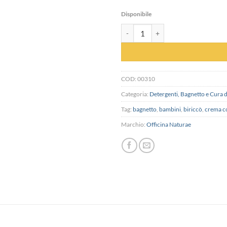
Disponibile
Crema Corpo Baby - Biriccò quantit
COD:
00310
Categoria:
Detergenti, Bagnetto e Cura 
Tag:
bagnetto
,
bambini
,
biriccò
,
crema c
Marchio:
Officina Naturae