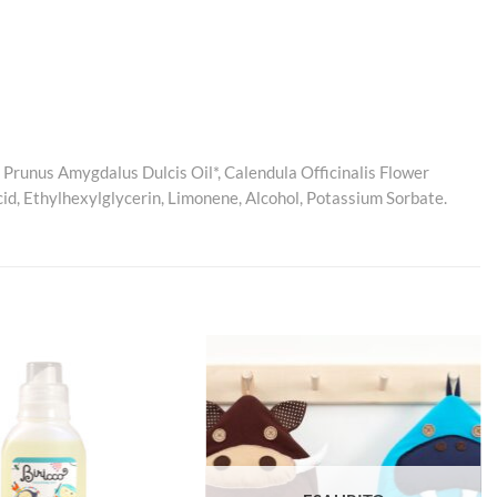
 Prunus Amygdalus Dulcis Oil*, Calendula Officinalis Flower
cid
, Ethylhexylglycerin,
Limonene
,
Alcohol
,
Potassium Sorbate
.
Aggiungi
Aggiungi
alla lista
alla lista
dei
dei
desideri
desideri