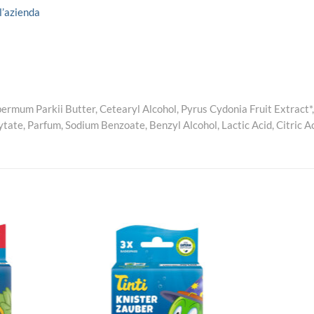
ll’azienda
permum Parkii Butter, Cetearyl Alcohol, Pyrus Cydonia Fruit Extract*,
ytate, Parfum,
Sodium Benzoate
, Benzyl Alcohol,
Lactic Acid
,
Citric A
Aggiungi
Aggiungi
alla lista
alla lista
dei
dei
desideri
desideri