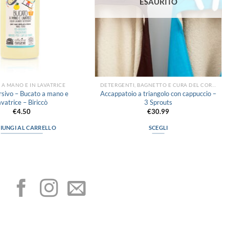
ESAURITO
 A MANO E IN LAVATRICE
DETERGENTI, BAGNETTO E CURA DEL CORPO
rsivo – Bucato a mano e
Accappatoio a triangolo con cappuccio –
avatrice – Biriccò
3 Sprouts
€
4.50
€
30.99
IUNGI AL CARRELLO
SCEGLI
Questo
prodotto
I NOSTRI SOCIAL
ha
più
varianti.
Le
opzioni
possono
METODI DI PAGAMENTO
essere