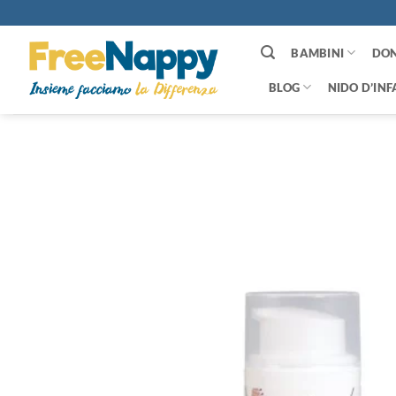
Salta
ai
contenuti
BAMBINI
DO
BLOG
NIDO D’INF