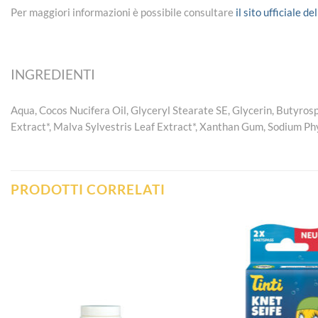
Per maggiori informazioni è possibile consultare
il sito ufficiale de
INGREDIENTI
Aqua, Cocos Nucifera Oil, Glyceryl Stearate SE,
Glycerin
, Butyros
Extract*, Malva Sylvestris Leaf Extract*,
Xanthan Gum
, Sodium Ph
PRODOTTI CORRELATI
Aggiungi
alla lista
dei
desideri