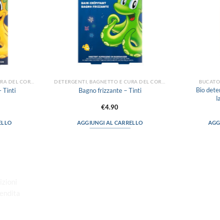
DETERGENTI, BAGNETTO E CURA DEL CORPO
DETERGENTI, BAGNETTO E CURA DEL CORPO
BUCATO
Bio dete
 Tinti
Bagno frizzante – Tinti
l
€
4.90
ELLO
AGGIUNGI AL CARRELLO
AGG
“Obblighi informativi per le erogazioni
pubbliche: gli aiuti di Stato e gli aiuti de
minimis ricevuti dalla nostra impresa
izioni
sono contenuti nel Registro nazionale
Vendita
degli aiuti di Stato di cui all’art. 52 della
L. 234/2012”