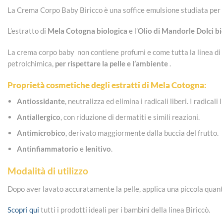
La Crema Corpo Baby Biricco è una soffice emulsione studiata per nu
L’estratto di
Mela Cotogna biologica
e l’
Olio di Mandorle Dolci b
La crema corpo baby non contiene profumi e come tutta la linea di 
petrolchimica,
per rispettare la pelle e l’ambiente
.
Proprietà cosmetiche degli estratti di Mela Cotogna:
Antiossidante
, neutralizza ed elimina i radicali liberi. I radic
Antiallergico
, con riduzione di dermatiti e simili reazioni.
Antimicrobico
, derivato maggiormente dalla buccia del frutto.
Antinfiammatorio
e
lenitivo
.
Modalità di utilizzo
Dopo aver lavato accuratamente la pelle, applica una piccola quan
Scopri qui
tutti i prodotti ideali per i bambini della linea Biriccò.