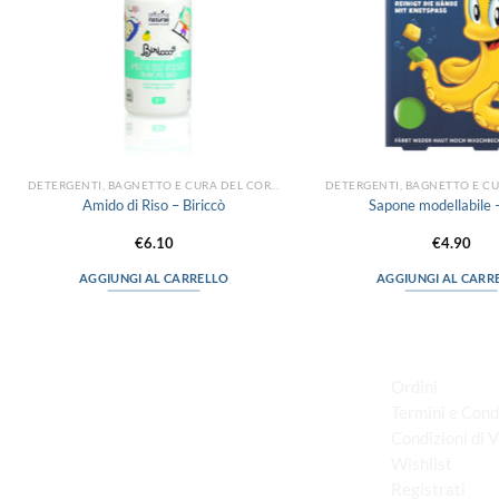
DETERGENTI, BAGNETTO E CURA DEL CORPO
Amido di Riso – Biriccò
Sapone modellabile –
€
6.10
€
4.90
AGGIUNGI AL CARRELLO
AGGIUNGI AL CARR
LINK UTILI
Ordini
Termini e Cond
Condizioni di 
via D.P.Farioli, 2
Wishlist
70015 Noci (Ba)
Registrati
Tel. 080 4979119