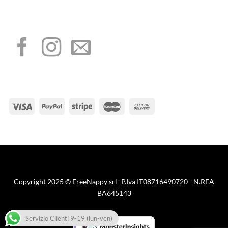
I NOSTRI SOCIAL
METODI DI PAGAMENTO
Visa
PayPal
Stripe
MasterCard
Cash
On
Copyright 2025 © FreeNappy srl- P.Iva IT08716490720 - N.REA
Delivery
BA645143
Servizio Clienti 9-19 (lun-ven)