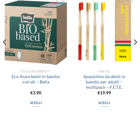
Aggiungi
Aggiungi
alla lista
alla lista
dei
dei
desideri
desideri
ECO ASSORBENTI
IGIENE
Eco Assorbenti in bambù
Spazzolino da denti in
con ali – Bella
bambù per adulti –
multipack – F.E.T.E.
€
3.90
€
19.99
SCEGLI
SCEGLI
Questo
Questo
prodotto
prodotto
ha
ha
più
più
varianti.
varianti.