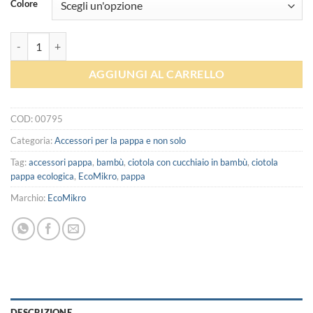
Colore
Ciotola con cucchiaio in bambù - EcoMikro quantità
AGGIUNGI AL CARRELLO
COD:
00795
Categoria:
Accessori per la pappa e non solo
Tag:
accessori pappa
,
bambù
,
ciotola con cucchiaio in bambù
,
ciotola
pappa ecologica
,
EcoMikro
,
pappa
Marchio:
EcoMikro
DESCRIZIONE