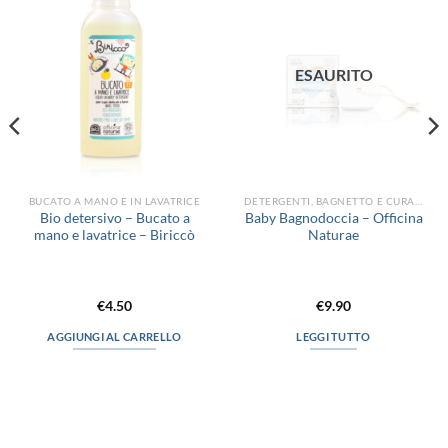
alla lista
alla lista
dei
dei
desideri
desideri
ESAURITO
BUCATO A MANO E IN LAVATRICE
DETERGENTI, BAGNETTO E CURA DEL CORPO
Bio detersivo – Bucato a
Baby Bagnodoccia – Officina
mano e lavatrice – Biriccò
Naturae
€
4.50
€
9.90
AGGIUNGI AL CARRELLO
LEGGI TUTTO