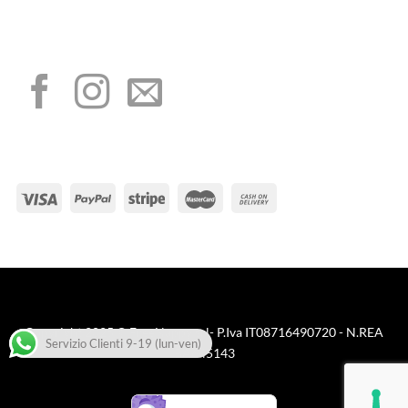
I NOSTRI SOCIAL
METODI DI PAGAMENTO
Visa
PayPal
Stripe
MasterCard
Cash
On
Copyright 2025 © FreeNappy srl- P.Iva IT08716490720 - N.REA
Delivery
Servizio Clienti 9-19 (lun-ven)
BA645143