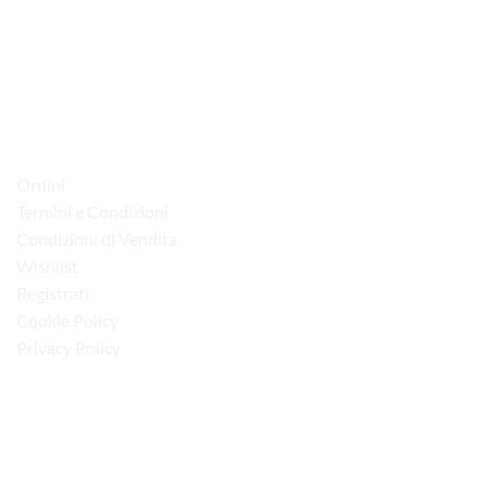
via D.P.Farioli, 2
70015 Noci (Ba)
Tel. 080 4979119
LINK UTILI
Ordini
Termini e Condizioni
Condizioni di Vendita
Wishlist
Registrati
Cookie Policy
Privacy Policy
“Obblighi informativi per le erogazioni pubbliche: gli aiuti di Stato e gli aiuti de
minimis ricevuti dalla nostra impresa sono contenuti nel Registro nazionale degli
aiuti di Stato di cui all’art. 52 della L. 234/2012”