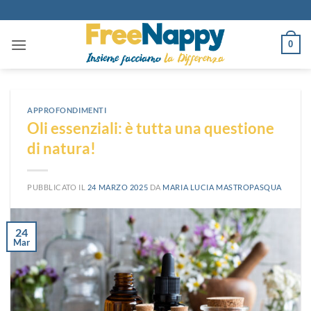
Salta
ai
contenuti
0
APPROFONDIMENTI
Oli essenziali: è tutta una questione
di natura!
PUBBLICATO IL
24 MARZO 2025
DA
MARIA LUCIA MASTROPASQUA
24
Mar