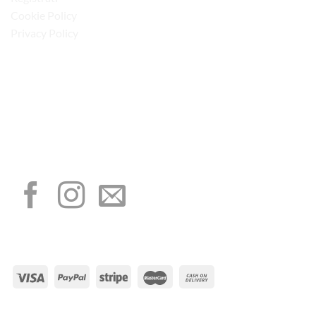
Cookie Policy
Privacy Policy
“Obblighi informativi per le erogazioni pubbliche: gli aiuti di Stato e gli aiuti de
minimis ricevuti dalla nostra impresa sono contenuti nel Registro nazionale degli
aiuti di Stato di cui all’art. 52 della L. 234/2012”
I NOSTRI SOCIAL
METODI DI PAGAMENTO