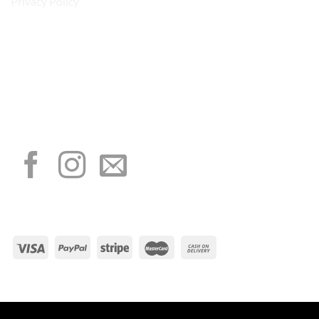
Privacy Policy
“Obblighi informativi per le erogazioni pubbliche: gli aiuti di Stato e gli aiuti de
minimis ricevuti dalla nostra impresa sono contenuti nel Registro nazionale degli
aiuti di Stato di cui all’art. 52 della L. 234/2012”
I NOSTRI SOCIAL
METODI DI PAGAMENTO