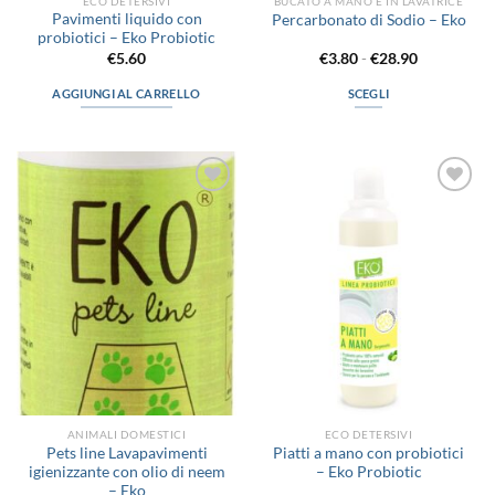
ECO DETERSIVI
BUCATO A MANO E IN LAVATRICE
Pavimenti liquido con
Percarbonato di Sodio – Eko
probiotici – Eko Probiotic
Fascia
€
5.60
€
3.80
-
€
28.90
di
prezzo:
AGGIUNGI AL CARRELLO
SCEGLI
da
€3.80
Questo
a
prodotto
€28.90
ha
più
Aggiungi
Aggiungi
varianti.
alla lista
alla lista
Le
dei
dei
desideri
desideri
opzioni
possono
essere
scelte
nella
pagina
del
prodotto
ANIMALI DOMESTICI
ECO DETERSIVI
Pets line Lavapavimenti
Piatti a mano con probiotici
igienizzante con olio di neem
– Eko Probiotic
– Eko