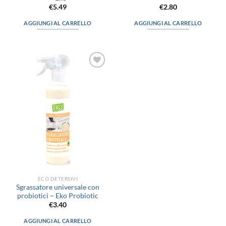
€
5.49
€
2.80
AGGIUNGI AL CARRELLO
AGGIUNGI AL CARRELLO
Aggiungi
alla lista
dei
desideri
ECO DETERSIVI
Sgrassatore universale con
probiotici – Eko Probiotic
€
3.40
AGGIUNGI AL CARRELLO