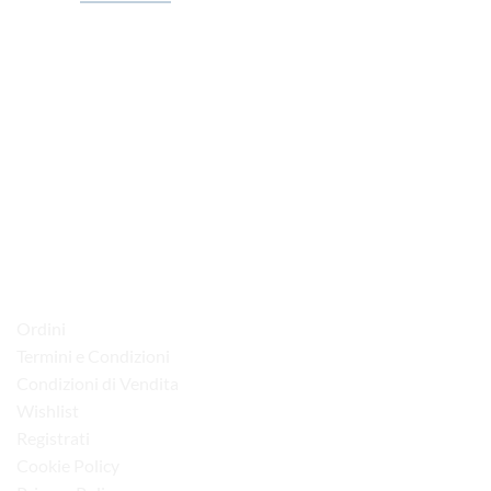
via D.P.Farioli, 2
70015 Noci (Ba)
Tel. 080 4979119
LINK UTILI
Ordini
Termini e Condizioni
Condizioni di Vendita
Wishlist
Registrati
Cookie Policy