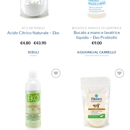
ECO DETERSIVI
BUCATO A MANO E IN LAVATRICE
Bucato a mano e lavatrice
Acido Citrico Naturale – Eko
liquido – Eko Probiotic
Fascia
€
4.80
-
€
43.90
€
9.00
di
prezzo:
SCEGLI
AGGIUNGI AL CARRELLO
da
€4.80
Questo
a
prodotto
€43.90
ha
più
Aggiungi
Aggiungi
varianti.
alla lista
alla lista
Le
dei
dei
desideri
desideri
opzioni
possono
essere
scelte
nella
pagina