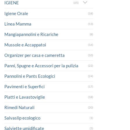
IGIENE
(65)
Igiene Orale
(18)
Linea Mamma
(13)
Mangiapannolini e Ricariche
(8)
Mussole e Accappatoi
(16)
Organizer per casa e cameretta
(10)
Panni, Spugne e Accessori per la pulizia
(22)
Pannolini e Pants Ecologici
(24)
Pavimenti e Superfici
(17)
Piatti e Lavastoviglie
(18)
Rimedi Naturali
(20)
Salvaslip ecologico
(1)
Salviette umidificate
(5)