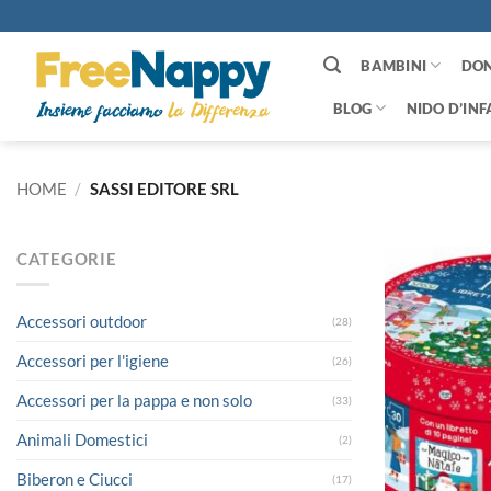
Salta
ai
contenuti
BAMBINI
DO
BLOG
NIDO D’INF
HOME
/
SASSI EDITORE SRL
CATEGORIE
Accessori outdoor
(28)
Accessori per l'igiene
(26)
Accessori per la pappa e non solo
(33)
Animali Domestici
(2)
Biberon e Ciucci
(17)