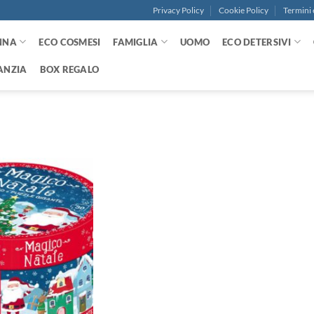
Privacy Policy
Cookie Policy
Termini 
NNA
ECO COSMESI
FAMIGLIA
UOMO
ECO DETERSIVI
ANZIA
BOX REGALO
Aggiungi
alla lista
dei
desideri