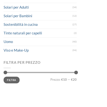
Solari per Adulti
(34)
Solari per Bambini
(12)
Sostenibilità in cucina
(27)
Tinte naturali per capelli
(2)
Uomo
(40)
Viso e Make-Up
(94)
FILTRA PER PREZZO
Prezzo
Prezzo
Prezzo:
€10
—
€20
FILTRA
Min
Max
LINK UTILI