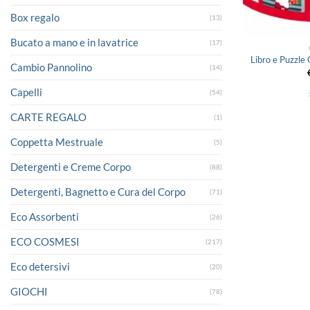
Box regalo
(13)
Bucato a mano e in lavatrice
(17)
Libro e Puzzle
Cambio Pannolino
(14)
Capelli
(54)
CARTE REGALO
(1)
Coppetta Mestruale
(5)
Detergenti e Creme Corpo
(88)
Detergenti, Bagnetto e Cura del Corpo
(71)
Eco Assorbenti
(26)
ECO COSMESI
(217)
Eco detersivi
(20)
GIOCHI
(78)