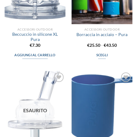
ACCESSORI OUTDOOR
ACCESSORI OUTDOOR
Beccuccio in silicone XL
Borraccia in acciaio – Pura
Pura
Fascia
€
7.30
€
25.50
-
€
43.50
di
prezzo:
AGGIUNGI AL CARRELLO
SCEGLI
da
€25.50
Questo
a
prodotto
€43.50
ha
più
Aggiungi
Aggiungi
varianti.
alla lista
alla lista
Le
dei
dei
desideri
desideri
opzioni
possono
ESAURITO
essere
scelte
nella
pagina