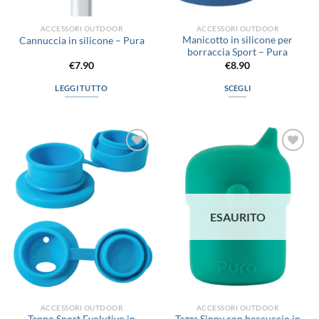
del
prodotto
ACCESSORI OUTDOOR
ACCESSORI OUTDOOR
Manicotto in silicone per
Cannuccia in silicone – Pura
borraccia Sport – Pura
€
7.90
€
8.90
LEGGI TUTTO
SCEGLI
Questo
prodotto
ha
più
Aggiungi
Aggiungi
varianti.
alla lista
alla lista
Le
dei
dei
desideri
desideri
opzioni
possono
ESAURITO
essere
scelte
nella
pagina
del
prodotto
ACCESSORI OUTDOOR
ACCESSORI OUTDOOR