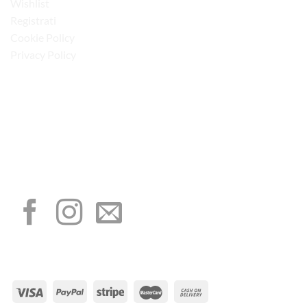
Wishlist
Registrati
Cookie Policy
Privacy Policy
“Obblighi informativi per le erogazioni pubbliche: gli aiuti di Stato e gli aiuti de
minimis ricevuti dalla nostra impresa sono contenuti nel Registro nazionale degli
aiuti di Stato di cui all’art. 52 della L. 234/2012”
I NOSTRI SOCIAL
METODI DI PAGAMENTO