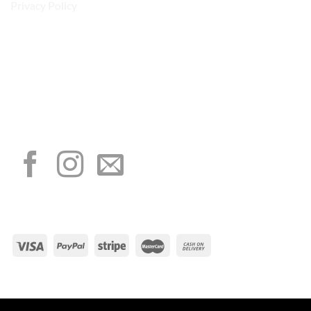
Privacy Policy
“Obblighi informativi per le erogazioni pubbliche: gli aiuti di Stato e gli aiuti de
minimis ricevuti dalla nostra impresa sono contenuti nel Registro nazionale degli
aiuti di Stato di cui all’art. 52 della L. 234/2012”
I NOSTRI SOCIAL
METODI DI PAGAMENTO