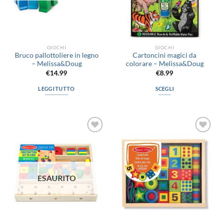
GIOCHI
GIOCHI
Bruco pallottoliere in legno
Cartoncini magici da
– Melissa&Doug
colorare – Melissa&Doug
€
14.99
€
8.99
LEGGI TUTTO
SCEGLI
Questo
prodotto
ha
più
Aggiungi
Aggiungi
varianti.
alla lista
alla lista
Le
dei
dei
desideri
desideri
opzioni
possono
ESAURITO
essere
scelte
nella
pagina