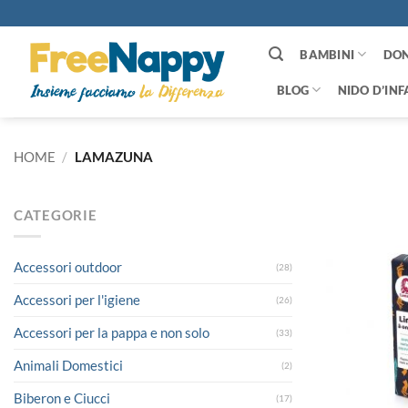
Salta
ai
contenuti
BAMBINI
DO
BLOG
NIDO D’INF
HOME
/
LAMAZUNA
CATEGORIE
Accessori outdoor
(28)
Accessori per l'igiene
(26)
Accessori per la pappa e non solo
(33)
Animali Domestici
(2)
Biberon e Ciucci
(17)