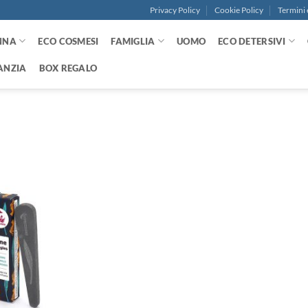
Privacy Policy
Cookie Policy
Termini 
NNA
ECO COSMESI
FAMIGLIA
UOMO
ECO DETERSIVI
ANZIA
BOX REGALO
Aggiungi
alla lista
dei
desideri