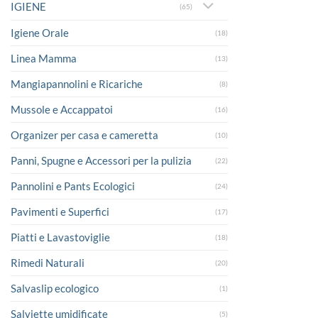
IGIENE
(65)
Igiene Orale
(18)
Linea Mamma
(13)
Mangiapannolini e Ricariche
(8)
Mussole e Accappatoi
(16)
Organizer per casa e cameretta
(10)
Panni, Spugne e Accessori per la pulizia
(22)
Pannolini e Pants Ecologici
(24)
Pavimenti e Superfici
(17)
Piatti e Lavastoviglie
(18)
Rimedi Naturali
(20)
Salvaslip ecologico
(1)
Salviette umidificate
(5)