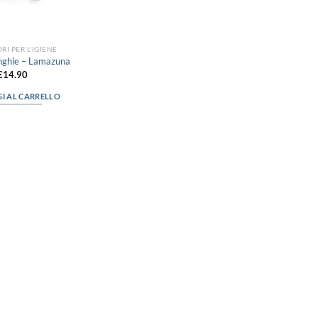
RI PER L'IGIENE
nghie – Lamazuna
€
14.90
I AL CARRELLO