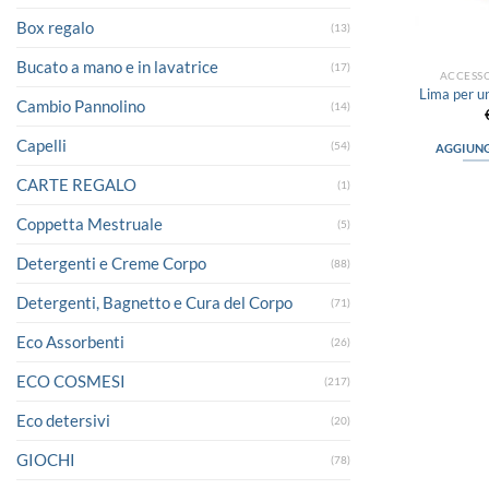
Box regalo
(13)
Bucato a mano e in lavatrice
(17)
ACCESSO
Lima per u
Cambio Pannolino
(14)
Capelli
(54)
AGGIUNG
CARTE REGALO
(1)
Coppetta Mestruale
(5)
Detergenti e Creme Corpo
(88)
Detergenti, Bagnetto e Cura del Corpo
(71)
Eco Assorbenti
(26)
ECO COSMESI
(217)
Eco detersivi
(20)
GIOCHI
(78)