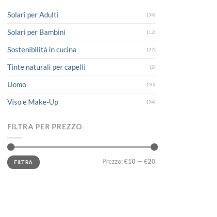
Solari per Adulti
(34)
Solari per Bambini
(12)
Sostenibilità in cucina
(27)
Tinte naturali per capelli
(2)
Uomo
(40)
Viso e Make-Up
(94)
FILTRA PER PREZZO
Prezzo
Prezzo
Prezzo:
€10
—
€20
FILTRA
Min
Max
LINK UTILI