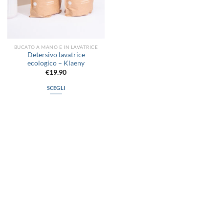
BUCATO A MANO E IN LAVATRICE
Detersivo lavatrice
ecologico – Klaeny
€
19.90
SCEGLI
Questo
prodotto
ha
più
varianti.
Le
opzioni
possono
via D.P.Farioli, 2
essere
70015 Noci (Ba)
scelte
Tel. 080 4979119
nella
pagina