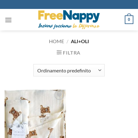
Salta
ai
contenuti
0
HOME
/
ALI+OLI
FILTRA
Aggiungi
alla lista
dei
desideri