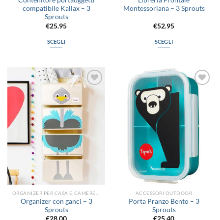
Contenitore portaoggetti
Libreria Frontale
compatibile Kallax – 3
Montessoriana – 3 Sprouts
Sprouts
€
25.95
€
52.95
SCEGLI
SCEGLI
Questo
Questo
prodotto
prodotto
ha
ha
più
più
Aggiungi
Aggiungi
varianti.
varianti.
alla lista
alla lista
Le
Le
dei
dei
desideri
desideri
opzioni
opzioni
possono
possono
essere
essere
scelte
scelte
nella
nella
pagina
pagina
del
del
prodotto
prodotto
ORGANIZER PER CASA E CAMERETTA
ACCESSORI OUTDOOR
Organizer con ganci – 3
Porta Pranzo Bento – 3
Sprouts
Sprouts
€
28.00
€
25.40