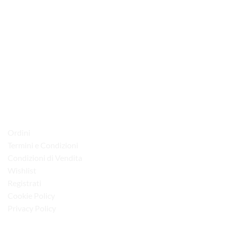
via D.P.Farioli, 2
70015 Noci (Ba)
Tel. 080 4979119
LINK UTILI
Ordini
Termini e Condizioni
Condizioni di Vendita
Wishlist
Registrati
Cookie Policy
Privacy Policy