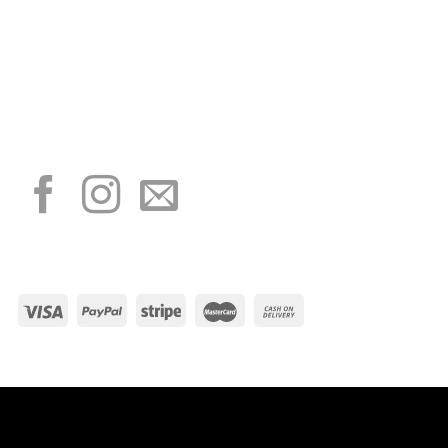
“Obblighi informativi per le erogazioni pubbliche: gli aiuti di Stato e gli aiuti de
minimis ricevuti dalla nostra impresa sono contenuti nel Registro nazionale degli
aiuti di Stato di cui all’art. 52 della L. 234/2012”
I NOSTRI SOCIAL
METODI DI PAGAMENTO
Visa
PayPal
Stripe
MasterCard
Cash
On