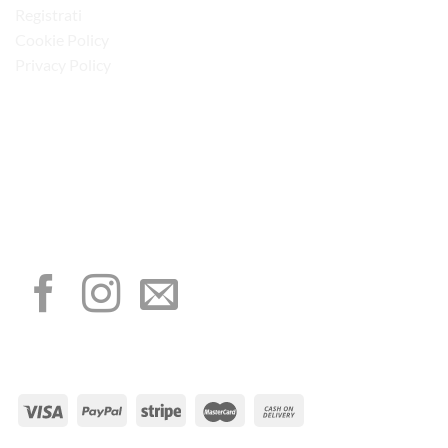
Registrati
Cookie Policy
Privacy Policy
“Obblighi informativi per le erogazioni pubbliche: gli aiuti di Stato e gli aiuti de
minimis ricevuti dalla nostra impresa sono contenuti nel Registro nazionale degli
aiuti di Stato di cui all’art. 52 della L. 234/2012”
I NOSTRI SOCIAL
METODI DI PAGAMENTO