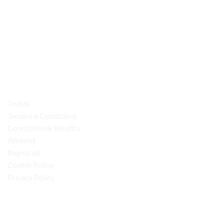
via D.P.Farioli, 2
70015 Noci (Ba)
Tel. 080 4979119
LINK UTILI
Ordini
Termini e Condizioni
Condizioni di Vendita
Wishlist
Registrati
Cookie Policy
Privacy Policy
“Obblighi informativi per le erogazioni pubbliche: gli aiuti di Stato e gli aiuti de
minimis ricevuti dalla nostra impresa sono contenuti nel Registro nazionale degli