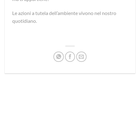
Le azioni a tutela dell’ambiente vivono nel nostro
quotidiano.
via D.P.Farioli, 2
70015 Noci (Ba)