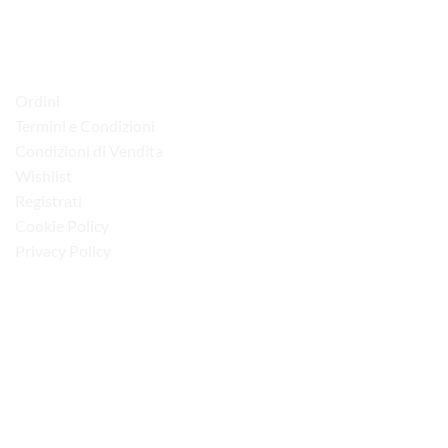
Tel. 080 4979119
LINK UTILI
Ordini
Termini e Condizioni
Condizioni di Vendita
Wishlist
Registrati
Cookie Policy
Privacy Policy
“Obblighi informativi per le erogazioni pubbliche: gli aiuti di Stato e gli aiuti de
minimis ricevuti dalla nostra impresa sono contenuti nel Registro nazionale degli
aiuti di Stato di cui all’art. 52 della L. 234/2012”
I NOSTRI SOCIAL