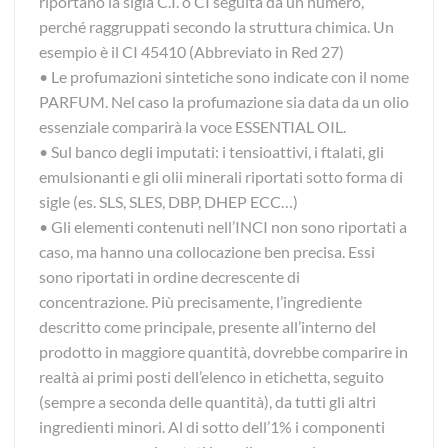
riportano la sigla C.I. o CI seguita da un numero,
perché raggruppati secondo la struttura chimica. Un
esempio è il CI 45410 (Abbreviato in Red 27)
• Le profumazioni sintetiche sono indicate con il nome
PARFUM. Nel caso la profumazione sia data da un olio
essenziale comparirà la voce ESSENTIAL OIL.
• Sul banco degli imputati: i tensioattivi, i ftalati, gli
emulsionanti e gli olii minerali riportati sotto forma di
sigle (es. SLS, SLES, DBP, DHEP ECC…)
• Gli elementi contenuti nell’INCI non sono riportati a
caso, ma hanno una collocazione ben precisa. Essi
sono riportati in ordine decrescente di
concentrazione. Più precisamente, l’ingrediente
descritto come principale, presente all’interno del
prodotto in maggiore quantità, dovrebbe comparire in
realtà ai primi posti dell’elenco in etichetta, seguito
(sempre a seconda delle quantità), da tutti gli altri
ingredienti minori. Al di sotto dell’1% i componenti