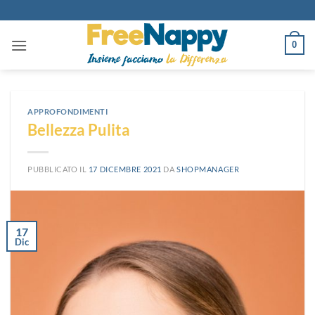
Salta
ai
contenuti
0
APPROFONDIMENTI
Bellezza Pulita
PUBBLICATO IL
17 DICEMBRE 2021
DA
SHOPMANAGER
17
Dic