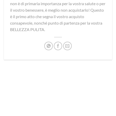
non è di primaria importanza per la vostra salute o per
il vostro benessere, è meglio non acquistarlo! Questo
è il primo atto che segna il vostro acquisto
consapevole, nonché punto di partenza per la vostra
BELLEZZA PULITA.
via D.P.Farioli, 2
70015 Noci (Ba)