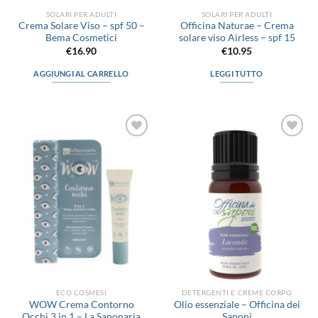
prodotto
SOLARI PER ADULTI
SOLARI PER ADULTI
Crema Solare Viso – spf 50 –
Officina Naturae – Crema
Bema Cosmetici
solare viso Airless – spf 15
€
16.90
€
10.95
AGGIUNGI AL CARRELLO
LEGGI TUTTO
Aggiungi
Aggiungi
alla lista
alla lista
dei
dei
desideri
desideri
ECO COSMESI
DETERGENTI E CREME CORPO
WOW Crema Contorno
Olio essenziale – Officina dei
Occhi 3 in 1 – La Saponaria
Saponi