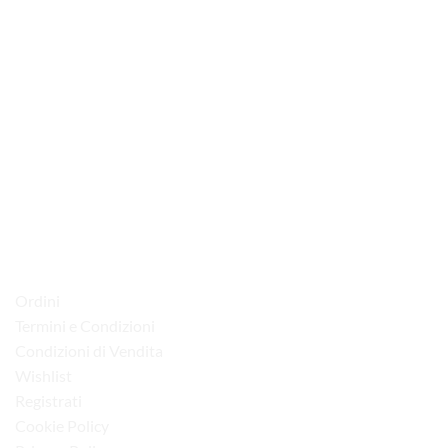
via D.P.Farioli, 2
70015 Noci (Ba)
Tel. 080 4979119
LINK UTILI
Ordini
Termini e Condizioni
Condizioni di Vendita
Wishlist
Registrati
Cookie Policy