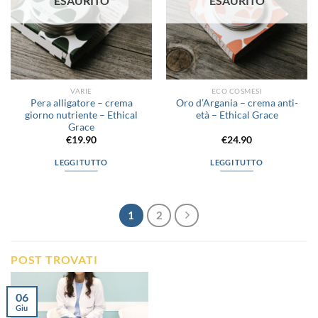
ESAURITO
ESAURITO
VARIE
ECO COSMESI
Pera alligatore – crema
Oro d’Argania – crema anti-
giorno nutriente – Ethical
età – Ethical Grace
Grace
€
19.90
€
24.90
LEGGI TUTTO
LEGGI TUTTO
1
2
POST TROVATI
06
Giu