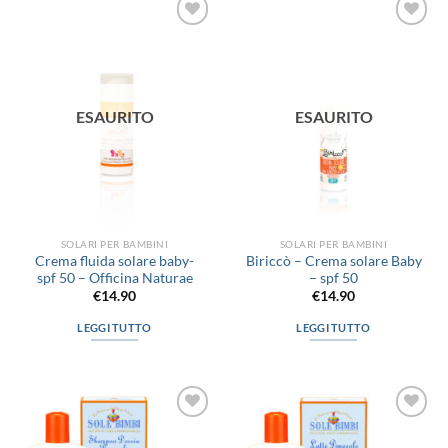
ha
più
Aggiungi
Aggiungi
varianti.
alla lista
alla lista
Le
dei
dei
desideri
desideri
opzioni
possono
ESAURITO
ESAURITO
essere
scelte
nella
pagina
del
prodotto
SOLARI PER BAMBINI
SOLARI PER BAMBINI
Crema fluida solare baby-
Biriccò – Crema solare Baby
spf 50 – Officina Naturae
– spf 50
€
14.90
€
14.90
LEGGI TUTTO
LEGGI TUTTO
Aggiungi
Aggiungi
alla lista
alla lista