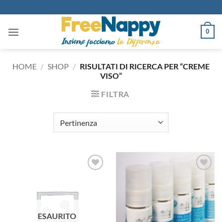
Salta
ai
contenuti
0
HOME
/
SHOP
/
RISULTATI DI RICERCA PER “CREME
VISO”
FILTRA
Aggiungi
Aggiungi
alla lista
alla lista
dei
dei
desideri
desideri
ESAURITO