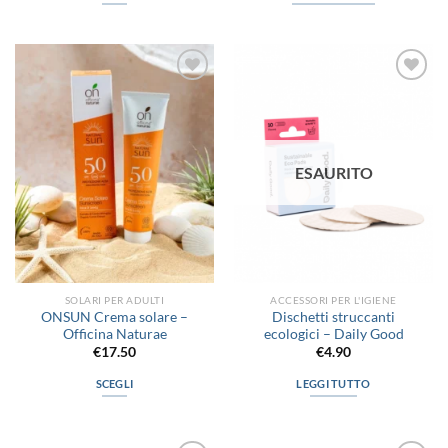
Questo
prodotto
ha
più
Aggiungi
Aggiungi
varianti.
alla lista
alla lista
Le
dei
dei
desideri
desideri
opzioni
possono
ESAURITO
essere
scelte
nella
pagina
del
prodotto
SOLARI PER ADULTI
ACCESSORI PER L'IGIENE
ONSUN Crema solare –
Dischetti struccanti
Officina Naturae
ecologici – Daily Good
€
17.50
€
4.90
SCEGLI
LEGGI TUTTO
Questo
prodotto