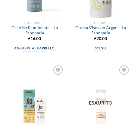
nella
nella
pagina
pagina
del
del
prodotto
prodotto
ECO COSMESI
ECO COSMESI
Gel Viso illuminante – La
Crema Viso con Argan – La
Saponaria
Saponaria
€
16.00
€
20.00
AGGIUNGI AL CARRELLO
SCEGLI
Questo
prodotto
ha
più
Aggiungi
Aggiungi
varianti.
alla lista
alla lista
Le
dei
dei
desideri
desideri
opzioni
possono
ESAURITO
essere
scelte
nella
pagina
del