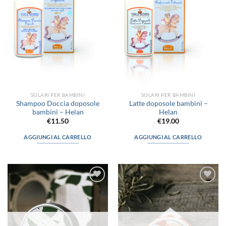
dei
dei
desideri
desideri
SOLARI PER BAMBINI
SOLARI PER BAMBINI
Shampoo Doccia doposole
Latte doposole bambini –
bambini – Helan
Helan
€
11.50
€
19.00
AGGIUNGI AL CARRELLO
AGGIUNGI AL CARRELLO
Aggiungi
Aggiungi
alla lista
alla lista
dei
dei
desideri
desideri