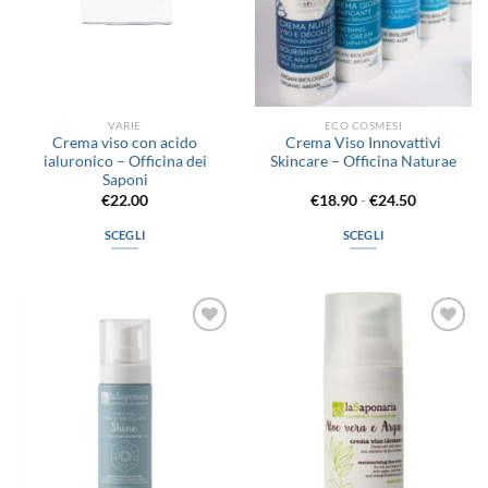
VARIE
ECO COSMESI
Crema viso con acido
Crema Viso Innovattivi
ialuronico – Officina dei
Skincare – Officina Naturae
Saponi
Fascia
€
22.00
€
18.90
-
€
24.50
di
prezzo:
SCEGLI
SCEGLI
da
€18.90
Questo
Questo
a
prodotto
prodotto
€24.50
ha
ha
più
più
Aggiungi
Aggiungi
varianti.
varianti.
alla lista
alla lista
Le
Le
dei
dei
desideri
desideri
opzioni
opzioni
possono
possono
essere
essere
scelte
scelte