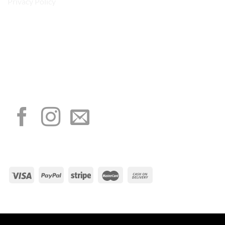
Privacy Policy
“Obblighi informativi per le erogazioni pubbliche: gli aiuti di Stato e gli aiuti de
minimis ricevuti dalla nostra impresa sono contenuti nel Registro nazionale degli
aiuti di Stato di cui all’art. 52 della L. 234/2012”
I NOSTRI SOCIAL
METODI DI PAGAMENTO