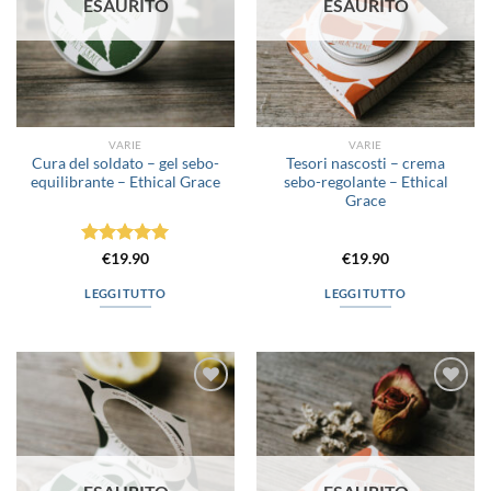
ESAURITO
ESAURITO
VARIE
VARIE
Cura del soldato – gel sebo-
Tesori nascosti – crema
equilibrante – Ethical Grace
sebo-regolante – Ethical
Grace
Valutato
5
€
19.90
€
19.90
su 5
LEGGI TUTTO
LEGGI TUTTO
Aggiungi
Aggiungi
alla lista
alla lista
dei
dei
desideri
desideri